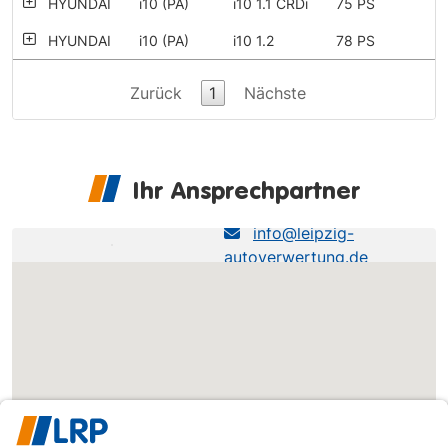
HYUNDAI
i10 (PA)
i10 1.1 CRDi
75 PS
HYUNDAI
i10 (PA)
i10 1.2
78 PS
Zurück
1
Nächste
Ihr Ansprechpartner
LRP NL Brahestraße
info@leipzig-
autoverwertung.de
0341-245240