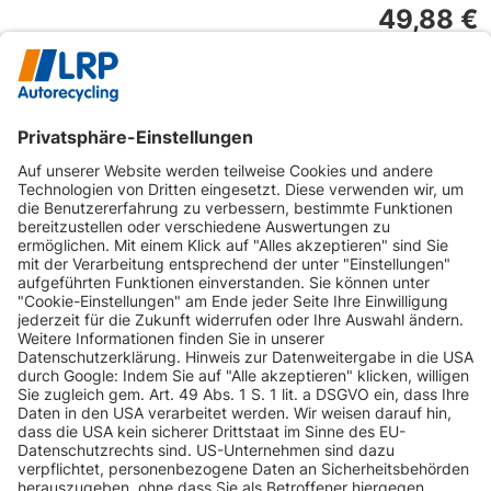
49,88 €
inkl. gesetzl. MwSt. und
Versandkosten
Artikel ist verfügbar
Lieferzeit: 1-2 Tage
In den Warenkorb
1
2
3
...
41
INFORMATIONEN
KUNDENSERVICE
INFORMATIONEN