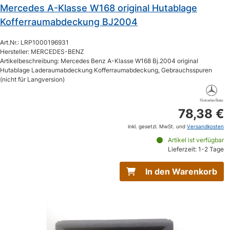
Mercedes A-Klasse W168 original Hutablage
Kofferraumabdeckung BJ2004
Art.Nr.: LRP1000196931
Hersteller: MERCEDES-BENZ
Artikelbeschreibung: Mercedes Benz A-Klasse W168 Bj.2004 original
Hutablage Laderaumabdeckung Kofferraumabdeckung, Gebrauchsspuren
(nicht für Langversion)
78,38 €
inkl. gesetzl. MwSt. und
Versandkosten
Artikel ist verfügbar
Lieferzeit: 1-2 Tage
In den Warenkorb