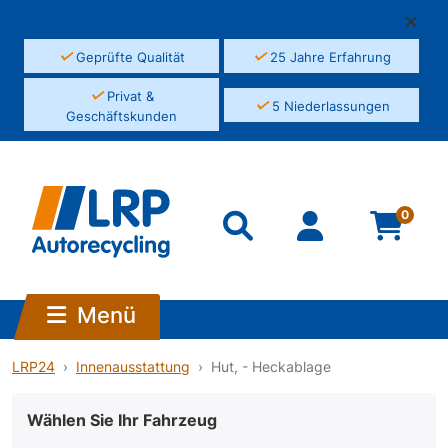
✓
✓
Geprüfte Qualität
25 Jahre Erfahrung
✓
Privat &
✓
5 Niederlassungen
Geschäftskunden
0
Menü
LRP24
Innenausstattung
Hut, - Heckablage
Wählen Sie Ihr Fahrzeug