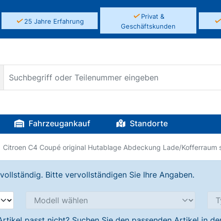
✓
Privat &
✓
25 Jahre Erfahrung
Geschäftskunden
Fahrzeugankauf
Standorte
Citroen C4 Coupé original Hutablage Abdeckung Lade/Kofferraum 
llständig. Bitte vervollständigen Sie Ihre Angaben.
Artikel passt nicht? Suchen Sie den passenden Artikel in d