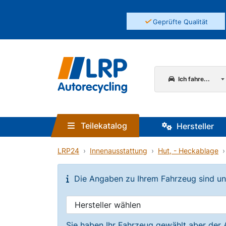
✓
Geprüfte Qualität
Ich fahre...
Teilekatalog
Hersteller
LRP24
Innenausstattung
Hut, - Heckablage
Die Angaben zu Ihrem Fahrzeug sind unvo
Sie haben Ihr Fahrzeug gewählt aber der 