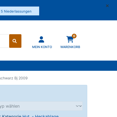
✓
5 Niederlassungen
0
MEIN KONTO
WARENKORB
schwarz Bj 2009
er Kategorie
Hut, - Heckablage
.