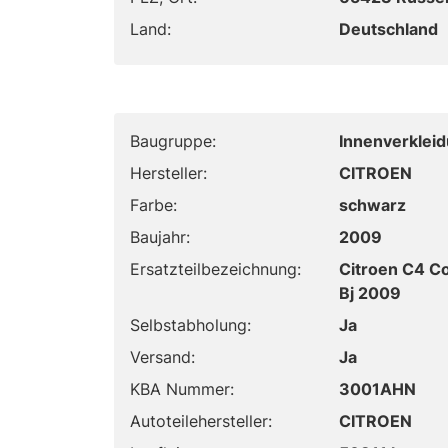
Land:
Deutschland
Baugruppe:
Innenverklei
Hersteller:
CITROEN
Farbe:
schwarz
Baujahr:
2009
Ersatzteilbezeichnung:
Citroen C4 C
Bj 2009
Selbstabholung:
Ja
Versand:
Ja
KBA Nummer:
3001AHN
Autoteilehersteller:
CITROEN