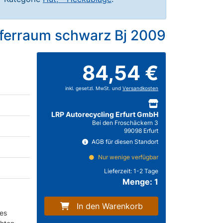
ferraum schwarz Bj 2009
84,54 €
inkl. gesetzl. MwSt. und
Versandkosten
LRP Autorecycling Erfurt GmbH
Bei den Froschäckern 3
99098 Erfurt
AGB für diesen Standort
Nur wenige verfügbar
Lieferzeit:
1-2 Tage
Menge: 1
In den Warenkorb
 es