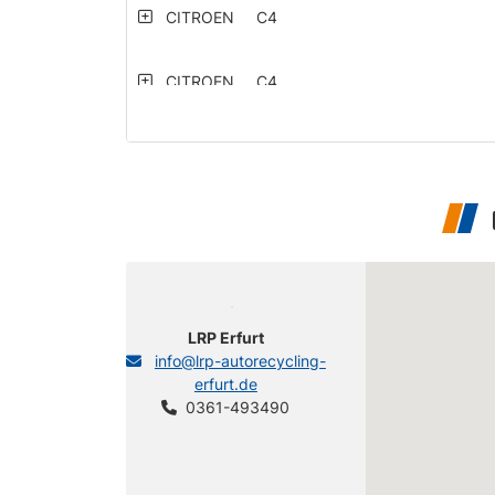
CITROEN
C4
CITROEN
C4
CITROEN
C4
CITROEN
C4
CITROEN
C4
CITROEN
C4
LRP Erfurt
info@lrp-autorecycling-
CITROEN
C4
erfurt.de
0361-493490
CITROEN
C4
CITROEN
C4