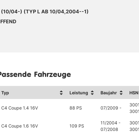
(10/04-) (TYP L AB 10/04,2004--1)
EFFEND
Passende Fahrzeuge
Typ
Leistung
Baujahr
HSN
300
C4 Coupe 1.4 16V
88 PS
07/2009 -
300
11/2004 -
300
C4 Coupe 1.6 16V
109 PS
07/2008
300