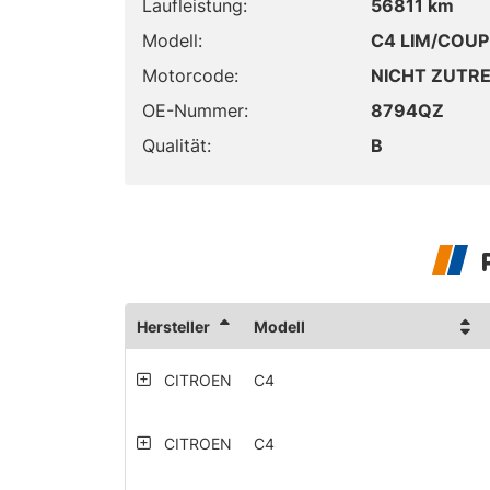
Laufleistung:
56811 km
Modell:
C4 LIM/COUP 
Motorcode:
NICHT ZUTR
OE-Nummer:
8794QZ
Qualität:
B
Hersteller
Modell
CITROEN
C4
CITROEN
C4