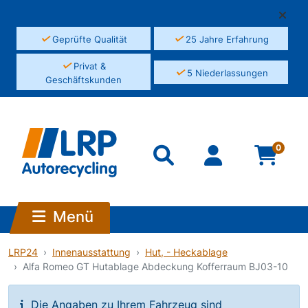
✓
✓
Geprüfte Qualität
25 Jahre Erfahrung
✓
Privat &
✓
5 Niederlassungen
Geschäftskunden
0
Menü
LRP24
Innenausstattung
Hut, - Heckablage
Alfa Romeo GT Hutablage Abdeckung Kofferraum BJ03-10
Die Angaben zu Ihrem Fahrzeug sind