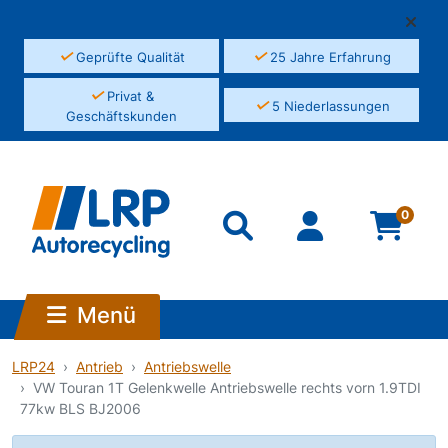
✓
✓
Geprüfte Qualität
25 Jahre Erfahrung
✓
Privat &
✓
5 Niederlassungen
Geschäftskunden
0
Menü
LRP24
Antrieb
Antriebswelle
VW Touran 1T Gelenkwelle Antriebswelle rechts vorn 1.9TDI
77kw BLS BJ2006