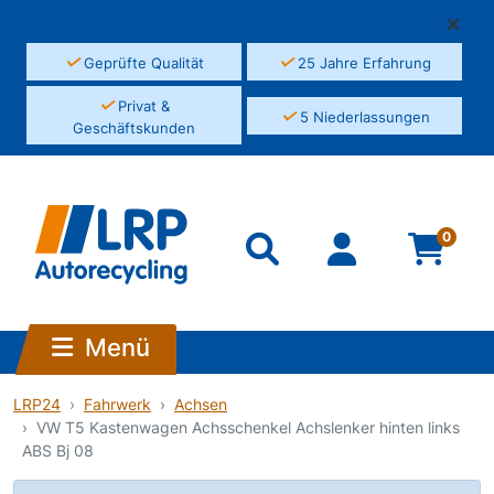
✓
✓
Geprüfte Qualität
25 Jahre Erfahrung
✓
Privat &
✓
5 Niederlassungen
Geschäftskunden
0
Menü
LRP24
Fahrwerk
Achsen
VW T5 Kastenwagen Achsschenkel Achslenker hinten links
ABS Bj 08