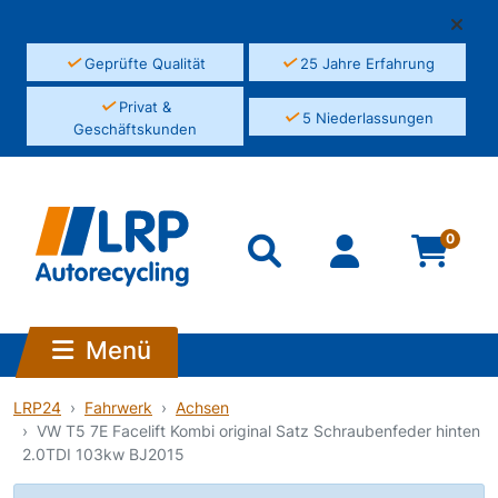
✓
✓
Geprüfte Qualität
25 Jahre Erfahrung
✓
Privat &
✓
5 Niederlassungen
Geschäftskunden
0
Menü
LRP24
Fahrwerk
Achsen
VW T5 7E Facelift Kombi original Satz Schraubenfeder hinten
2.0TDI 103kw BJ2015