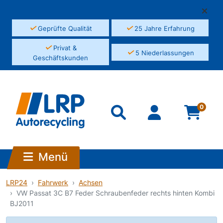
✓
✓
Geprüfte Qualität
25 Jahre Erfahrung
✓
Privat &
✓
5 Niederlassungen
Geschäftskunden
0
Menü
LRP24
Fahrwerk
Achsen
VW Passat 3C B7 Feder Schraubenfeder rechts hinten Kombi
BJ2011