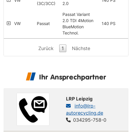
VW
140 PS
(3C/3CC)
2.0
Passat Variant
2.0 TDI 4Motion
VW
Passat
140 PS
BlueMotion
Technol.
Zurück
1
Nächste
Ihr Ansprechpartner
LRP Leipzig
info@lrp-
autorecycling.de
034295-758-0