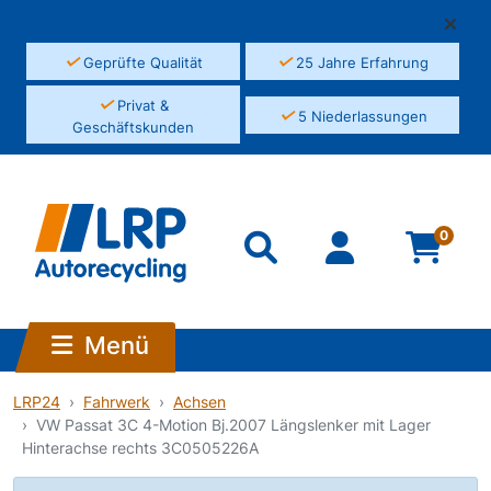
✓
✓
Geprüfte Qualität
25 Jahre Erfahrung
✓
Privat &
✓
5 Niederlassungen
Geschäftskunden
0
Menü
LRP24
Fahrwerk
Achsen
VW Passat 3C 4-Motion Bj.2007 Längslenker mit Lager
Hinterachse rechts 3C0505226A