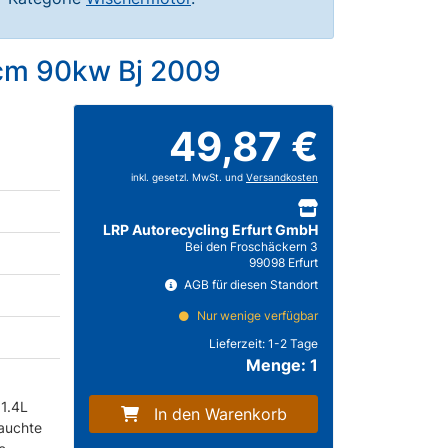
ccm 90kw Bj 2009
49,87 €
inkl. gesetzl. MwSt. und
Versandkosten
LRP Autorecycling Erfurt GmbH
Bei den Froschäckern 3
99098 Erfurt
AGB für diesen Standort
Nur wenige verfügbar
Lieferzeit:
1-2 Tage
Menge: 1
 1.4L
In den Warenkorb
auchte