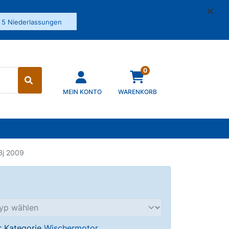
✓
5 Niederlassungen
0
MEIN KONTO
WARENKORB
Bj 2009
er Kategorie
Wischermotor
.