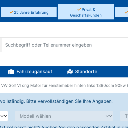
✓
Privat &
✓
25 Jahre Erfahrung
Geschäftskunden
Fahrzeugankauf
Standorte
VW Golf VI orig Motor für Fensterheber hinten links 1390ccm 90kw 
llständig. Bitte vervollständigen Sie Ihre Angaben.
Artikel passt nicht? Suchen Sie den passenden Artikel in d