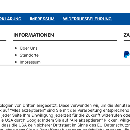
RKLÄRUNG
IMPRESSUM
WIDERRUFSBELEHRUNG
INFORMATIONEN
Z
Über Uns
Standorte
Impressum
Barrierefreiheitserklärung
GEPRÜFTE QUALITÄT
VE
Ersatzteilverkauf mit Gewährleistung
Pa
Zertifizierter Fahrzeug-Demontagebetrieb
Umweltschonende Werkstattentsorgungen
Europaweiter Versand (auf Anfrage)