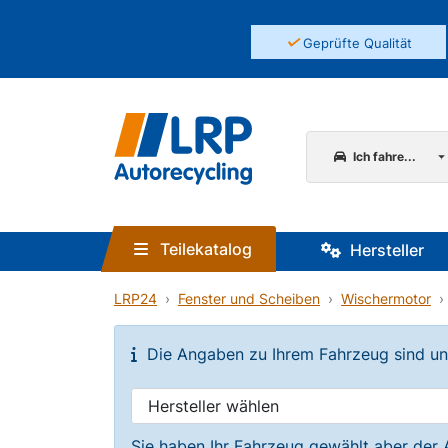
✓
Geprüfte Qualität
Ich fahre...
Teilekatalog
Hersteller
LRP24
Fenster und Scheiben
Wischermotor
Die Angaben zu Ihrem Fahrzeug sind unvo
Sie haben Ihr Fahrzeug gewählt aber der 