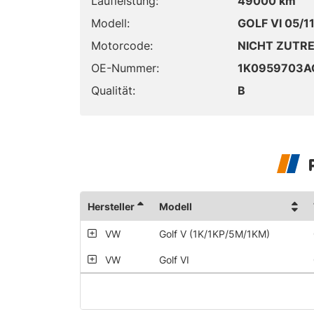
Laufleistung:
49000 km
Modell:
GOLF VI 05/11
Motorcode:
NICHT ZUTR
OE-Nummer:
1K0959703A
Qualität:
B
Hersteller
Modell
VW
Golf V (1K/1KP/5M/1KM)
VW
Golf VI