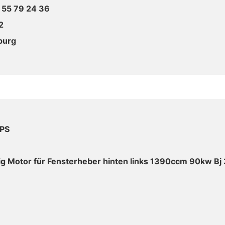
 55 79 24 36
2
burg
2PS
ig Motor für Fensterheber hinten links 1390ccm 90kw Bj