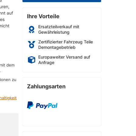
e
uren,
nnt auf
Ihre Vorteile
 es
nicht
Ersatzteilverkauf mit
Gewährleistung
Zertifizierter Fahrzeug Teile
Demontagebetrieb
Europaweiter Versand auf
Anfrage
 mit dem
r
sionen zu
Zahlungsarten
altigkeit