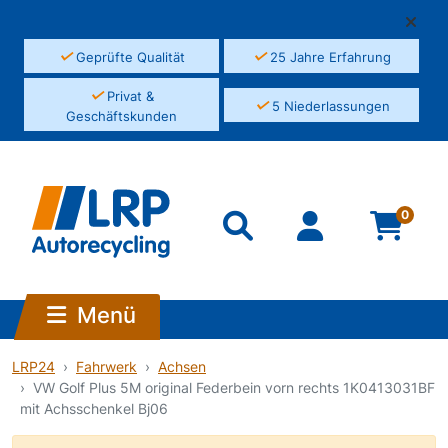
✓
✓
Geprüfte Qualität
25 Jahre Erfahrung
✓
Privat &
✓
5 Niederlassungen
Geschäftskunden
0
Menü
LRP24
Fahrwerk
Achsen
VW Golf Plus 5M original Federbein vorn rechts 1K0413031BF
mit Achsschenkel Bj06