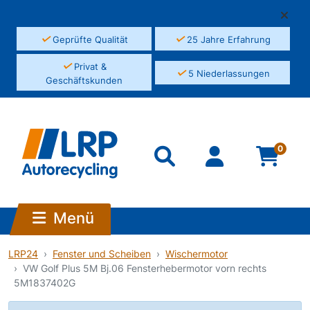
✓
✓
Geprüfte Qualität
25 Jahre Erfahrung
✓
Privat &
✓
5 Niederlassungen
Geschäftskunden
0
Menü
LRP24
Fenster und Scheiben
Wischermotor
VW Golf Plus 5M Bj.06 Fensterhebermotor vorn rechts
5M1837402G