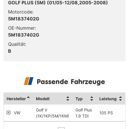
GOLF PLUS (5M) (01/05-12/08,2005-2008)
Motorcode:
5M1837402G
OE-Nummer:
5M1837402G
Qualität:
B
Passende Fahrzeuge
Hersteller
Modell
Typ
Leistung
Golf V
Golf Plus
VW
105 PS
(1K/1KP/5M/1KM)
1.9 TDI