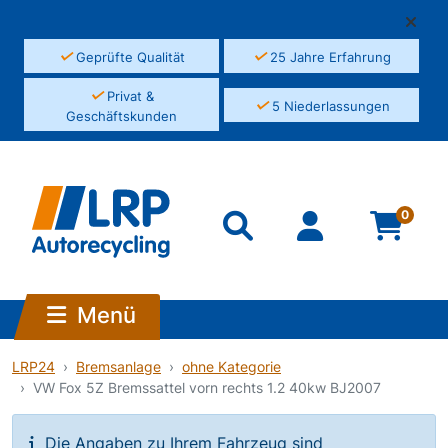
✓
✓
Geprüfte Qualität
25 Jahre Erfahrung
✓
Privat &
✓
5 Niederlassungen
Geschäftskunden
0
Menü
LRP24
Bremsanlage
ohne Kategorie
VW Fox 5Z Bremssattel vorn rechts 1.2 40kw BJ2007
Die Angaben zu Ihrem Fahrzeug sind