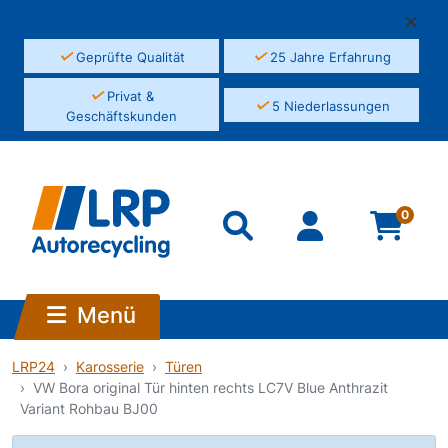
✓
✓
Geprüfte Qualität
25 Jahre Erfahrung
✓
Privat &
✓
5 Niederlassungen
Geschäftskunden
0
Menü
LRP24
Karosserie
Türen
VW Bora original Tür hinten rechts LC7V Blue Anthrazit
Variant Rohbau BJ00