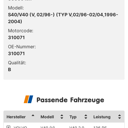
Modell:
S40/V40 (V, 02/96-) (TYP V,02/96-02/04,1996-
2004)
Motorcode:
310071
OE-Nummer:
310071
Qualität:
B
Passende Fahrzeuge
Hersteller
Modell
Typ
Leistung
VOLVO
V40 (V)
V40 2.0
136 PS