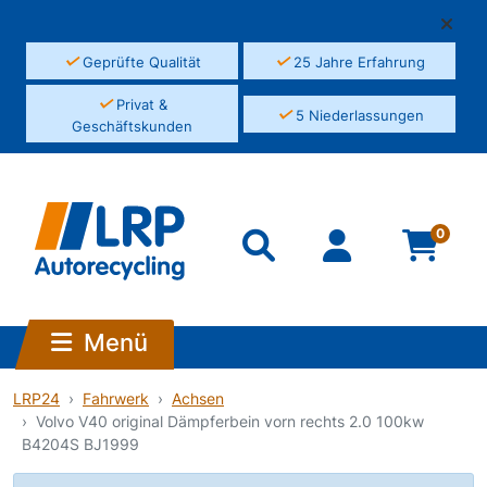
✓
✓
Geprüfte Qualität
25 Jahre Erfahrung
✓
Privat &
✓
5 Niederlassungen
Geschäftskunden
0
Menü
LRP24
Fahrwerk
Achsen
Volvo V40 original Dämpferbein vorn rechts 2.0 100kw
B4204S BJ1999