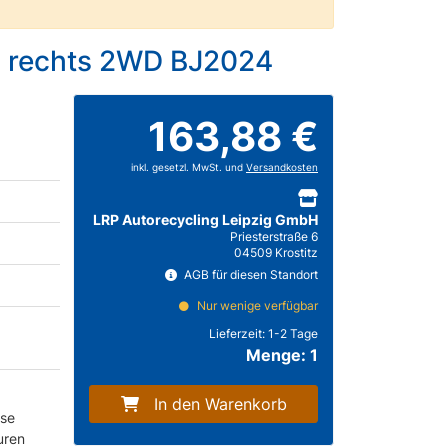
n rechts 2WD BJ2024
163,88 €
inkl. gesetzl. MwSt. und
Versandkosten
LRP Autorecycling Leipzig GmbH
Priesterstraße 6
04509 Krostitz
AGB für diesen Standort
Nur wenige verfügbar
Lieferzeit:
1-2 Tage
Menge: 1
In den Warenkorb
hse
uren