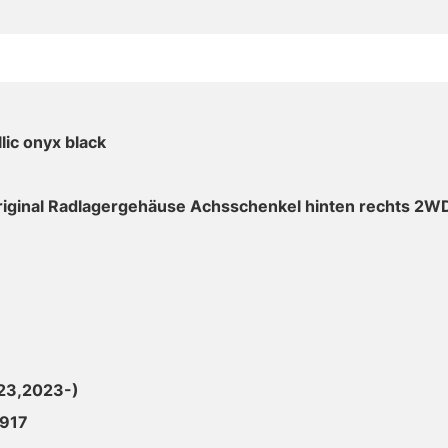
ic onyx black
riginal Radlagergehäuse Achsschenkel hinten rechts 2W
23,2023-)
1917