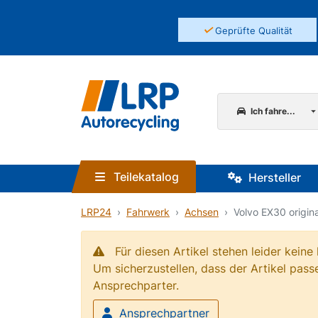
✓
Geprüfte Qualität
Ich fahre...
Teilekatalog
Hersteller
LRP24
Fahrwerk
Achsen
Volvo EX30 origi
Für diesen Artikel stehen leider kein
Um sicherzustellen, dass der Artikel passe
Ansprechparter.
Ansprechpartner