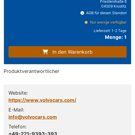
Priesterstraße 6
04509 Krostitz
AGB für diesen Standort
Nur wenige verfügbar
Lieferzeit:
1-2 Tage
Menge: 1
In den Warenkorb
Produktverantwortlicher
Website:
https://www.volvocars.com/
E-Mail:
info@volvocars.com
Telefon:
+49-221-9393-393