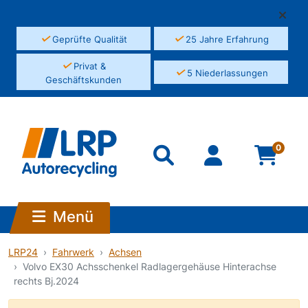
✓
✓
Geprüfte Qualität
25 Jahre Erfahrung
✓
Privat &
✓
5 Niederlassungen
Geschäftskunden
0
Menü
LRP24
Fahrwerk
Achsen
Volvo EX30 Achsschenkel Radlagergehäuse Hinterachse
rechts Bj.2024