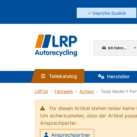
✓
Geprüfte Qualität
Ich fahre...
Teilekatalog
Hersteller
LRP24
Fahrwerk
Achsen
Tesla Model Y Per
Für diesen Artikel stehen leider kein
Um sicherzustellen, dass der Artikel passe
Ansprechparter.
Ansprechpartner