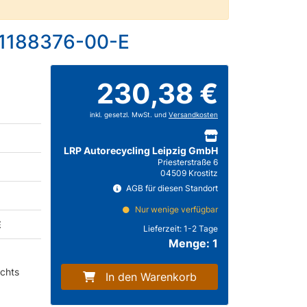
s 1188376-00-E
230,38 €
inkl. gesetzl. MwSt. und
Versandkosten
LRP Autorecycling Leipzig GmbH
Priesterstraße 6
04509 Krostitz
AGB für diesen Standort
Nur wenige verfügbar
E
Lieferzeit:
1-2 Tage
Menge: 1
echts
In den Warenkorb