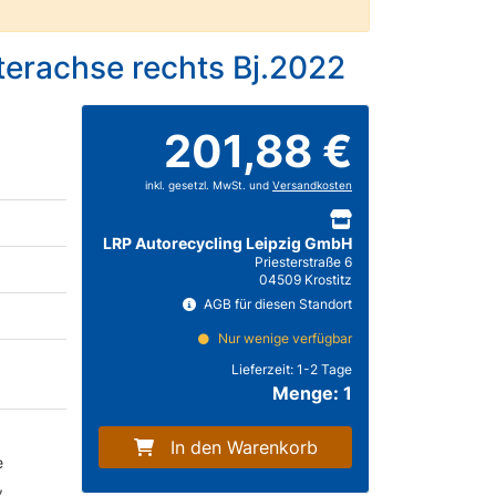
terachse rechts Bj.2022
201,88 €
inkl. gesetzl. MwSt. und
Versandkosten
LRP Autorecycling Leipzig GmbH
Priesterstraße 6
04509 Krostitz
AGB für diesen Standort
Nur wenige verfügbar
Lieferzeit:
1-2 Tage
Menge: 1
In den Warenkorb
e
,