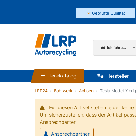
✓
Geprüfte Qualität
Ich fahre...
Teilekatalog
Hersteller
LRP24
Fahrwerk
Achsen
Tesla Model Y ori
Für diesen Artikel stehen leider kein
Um sicherzustellen, dass der Artikel passe
Ansprechparter.
Ansprechpartner