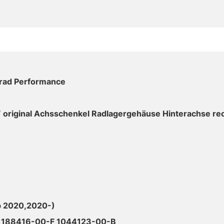
lrad Performance
 original Achsschenkel Radlagergehäuse Hinterachse re
b 2020,2020-)
1188416-00-F 1044123-00-B