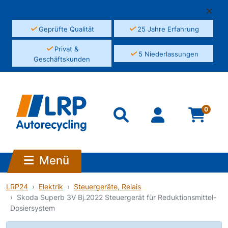
✓
✓
Geprüfte Qualität
25 Jahre Erfahrung
✓
Privat &
✓
5 Niederlassungen
Geschäftskunden
0
Menü
LRP24
Elektrik
Steuergeräte, Relais
Skoda Superb 3V Bj.2022 Steuergerät für Reduktionsmittel-
Dosiersystem