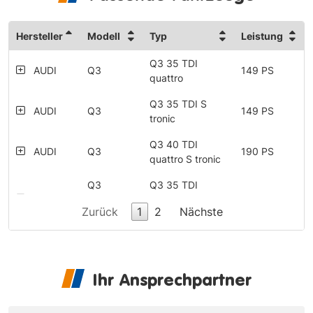
Hersteller
Modell
Typ
Leistung
Q3 35 TDI
AUDI
Q3
149 PS
quattro
Q3 35 TDI S
AUDI
Q3
149 PS
tronic
Q3 40 TDI
AUDI
Q3
190 PS
quattro S tronic
Q3
Q3 35 TDI
AUDI
Sportback
Sportback
149 PS
Zurück
1
2
Nächste
(F3)
quattro
Q3
Q3 35 TDI
AUDI
Sportback
Sportback S
149 PS
(F3)
tronic
Ihr Ansprechpartner
Q3
Q3 40 TDI
AUDI
Sportback
Sportback
190 PS