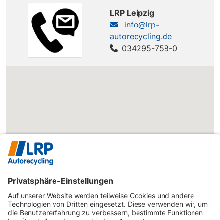
(F3)
quattro
LRP Leipzig
info@lrp-
SEAT
Leon
Leon 2.0 TDI
115 PS
autorecycling.de
Leon 2.0 TDI
034295-758-0
SEAT
Leon
150 PS
DSG
Leon
SEAT
Leon
Sportstourer 2.0
150 PS
TDI DSG
Kamiq
SKODA
Kamiq 1.6 TDI
116 PS
(NW)
SKODA
Scala
Scala 1.6 TDI
115 PS
Superb
SKODA
Superb 1.6 TDI
120 PS
(3V)
Superb
SKODA
Superb 2.0 TDI
150 PS
(3V)
Superb