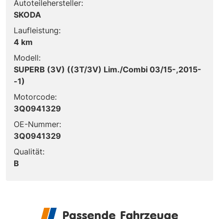
Autoteilehersteller:
SKODA
Laufleistung:
4 km
Modell:
SUPERB (3V) ((3T/3V) Lim./Combi 03/15-,2015-
-1)
Motorcode:
3Q0941329
OE-Nummer:
3Q0941329
Qualität:
B
Passende Fahrzeuge