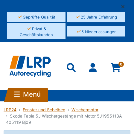
✓
✓
Geprüfte Qualität
25 Jahre Erfahrung
✓
Privat &
✓
5 Niederlassungen
Geschäftskunden
0
Menü
LRP24
Fenster und Scheiben
Wischermotor
Skoda Fabia 5J Wischergestänge mit Motor 5J1955113A
405119 Bj09