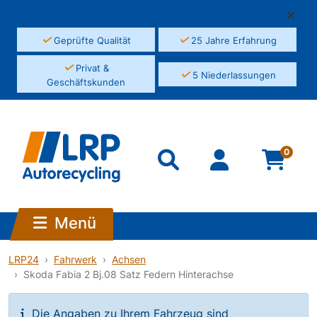
✓
✓
Geprüfte Qualität
25 Jahre Erfahrung
✓
Privat &
✓
5 Niederlassungen
Geschäftskunden
0
Menü
LRP24
Fahrwerk
Achsen
Skoda Fabia 2 Bj.08 Satz Federn Hinterachse
Die Angaben zu Ihrem Fahrzeug sind