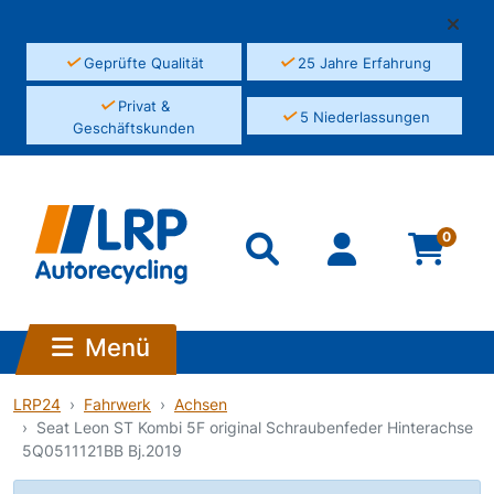
✓
✓
Geprüfte Qualität
25 Jahre Erfahrung
✓
Privat &
✓
5 Niederlassungen
Geschäftskunden
0
Menü
LRP24
Fahrwerk
Achsen
Seat Leon ST Kombi 5F original Schraubenfeder Hinterachse
5Q0511121BB Bj.2019