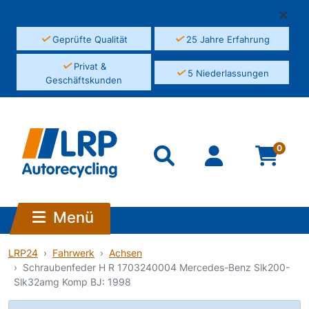
✓
✓
Geprüfte Qualität
25 Jahre Erfahrung
✓
Privat &
✓
5 Niederlassungen
Geschäftskunden
0
Menü
LRP24
Fahrwerk
Achsen
Schraubenfeder H R 1703240004 Mercedes-Benz Slk200-
Slk32amg Komp BJ: 1998