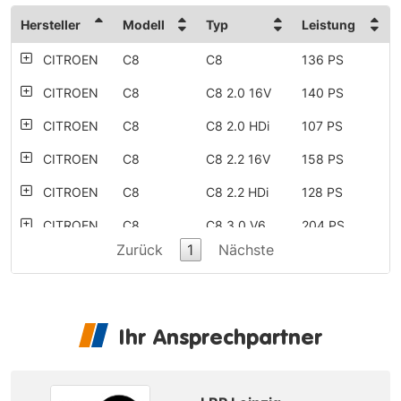
Hersteller
Modell
Typ
Leistung
CITROEN
C8
C8
136 PS
CITROEN
C8
C8 2.0 16V
140 PS
CITROEN
C8
C8 2.0 HDi
107 PS
CITROEN
C8
C8 2.2 16V
158 PS
CITROEN
C8
C8 2.2 HDi
128 PS
CITROEN
C8
C8 3.0 V6
204 PS
Zurück
1
Nächste
PEUGEOT
807
807 140
140 PS
PEUGEOT
807
807 140
140 PS
PEUGEOT
807
807 160
158 PS
Ihr Ansprechpartner
PEUGEOT
807
807 HDi 110
107 PS
PEUGEOT
807
807 HDi 130
128 PS