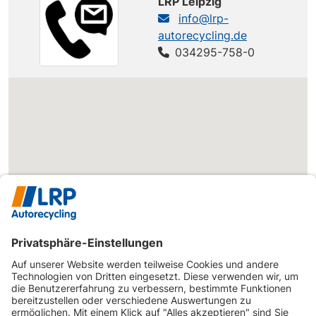
LRP Leipzig
info@lrp-
PEUGEOT
807
807 HDi 135
136 PS
autorecycling.de
PEUGEOT
807
807 V6 205
204 PS
034295-758-0