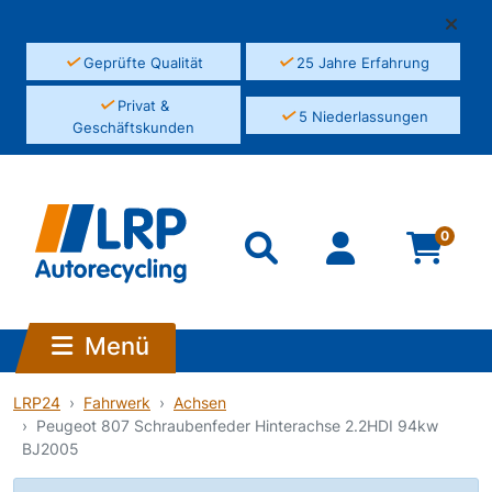
✓
✓
Geprüfte Qualität
25 Jahre Erfahrung
✓
Privat &
✓
5 Niederlassungen
Geschäftskunden
0
Menü
LRP24
Fahrwerk
Achsen
Peugeot 807 Schraubenfeder Hinterachse 2.2HDI 94kw
BJ2005