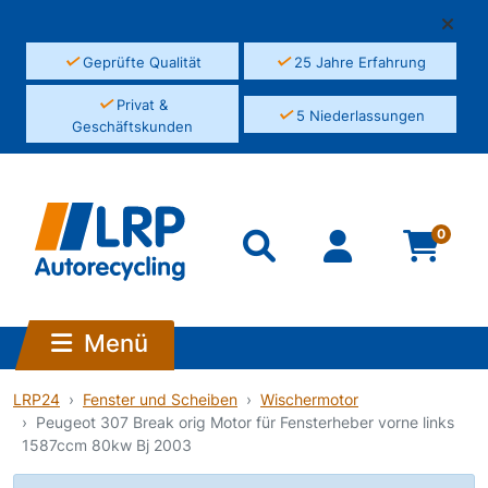
✓
✓
Geprüfte Qualität
25 Jahre Erfahrung
✓
Privat &
✓
5 Niederlassungen
Geschäftskunden
0
Menü
LRP24
Fenster und Scheiben
Wischermotor
Peugeot 307 Break orig Motor für Fensterheber vorne links
1587ccm 80kw Bj 2003