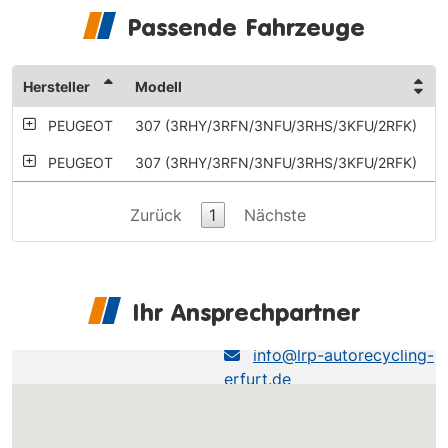
Passende Fahrzeuge
Hersteller
Modell
PEUGEOT
307 (3RHY/3RFN/3NFU/3RHS/3KFU/2RFK)
PEUGEOT
307 (3RHY/3RFN/3NFU/3RHS/3KFU/2RFK)
Zurück
1
Nächste
Ihr Ansprechpartner
LRP Erfurt
info@lrp-autorecycling-
erfurt.de
0361-493490