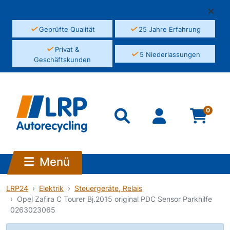
✓
✓
Geprüfte Qualität
25 Jahre Erfahrung
✓
Privat &
✓
5 Niederlassungen
Geschäftskunden
0
Menü
LRP24
Elektrik
Steuergeräte, Relais
Opel Zafira C Tourer Bj.2015 original PDC Sensor Parkhilfe
0263023065