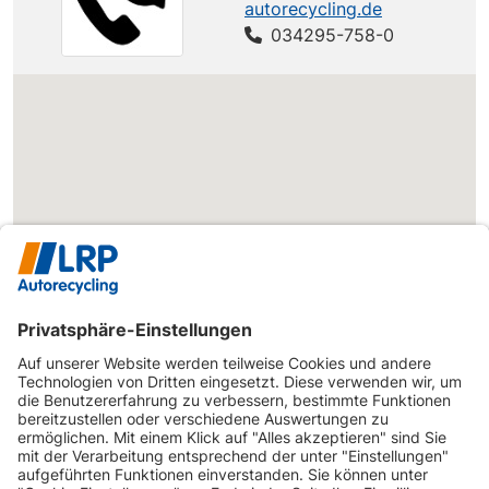
autorecycling.de
CITROEN
Spacetourer
Spacetourer
150 PS
034295-758-0
CITROEN
Spacetourer
Spacetourer
177 PS
CITROEN
Spacetourer
Spacetourer
120 PS
CITROEN
Spacetourer
Spacetourer
116 PS
Spacetourer
CITROEN
Spacetourer
M 1.6 BlueHDi
100 PS
100
Spacetourer
CITROEN
Spacetourer
M 1.6 BlueHDi
95 PS
95
OPEL
Vivaro (V)
Vivaro 1.5 D
120 PS
OPEL
Vivaro (V)
Vivaro 1.5 D
102 PS
OPEL
Vivaro (V)
Vivaro 1.5 D
120 PS
OPEL
Vivaro (V)
Vivaro 1.5 D
102 PS