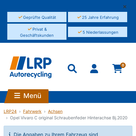
✓
✓
Geprüfte Qualität
25 Jahre Erfahrung
✓
Privat &
✓
5 Niederlassungen
Geschäftskunden
0
Menü
LRP24
Fahrwerk
Achsen
Opel Vivaro C original Schraubenfeder Hinterachse Bj.2020
Die Angaben zu Ihrem Fahrzeug sind