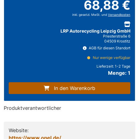
68,88 €
inkl. gesetzl. MwSt. und
Versandkosten
LRP Autorecycling Leipzig GmbH
Priesterstraße 6
04509 Krostitz
AGB für diesen Standort
Nur wenige verfügbar
Lieferzeit:
1-2 Tage
Menge: 1
In den Warenkorb
Produktverantwortlicher
Website:
https://www.opel.de/