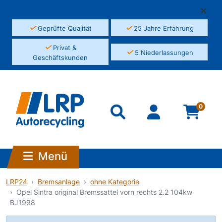
✓
✓
Geprüfte Qualität
25 Jahre Erfahrung
✓
Privat &
✓
5 Niederlassungen
Geschäftskunden
0
Menü
LRP24
Bremsanlage
ohne Kategorie
Opel Sintra original Bremssattel vorn rechts 2.2 104kw
BJ1998