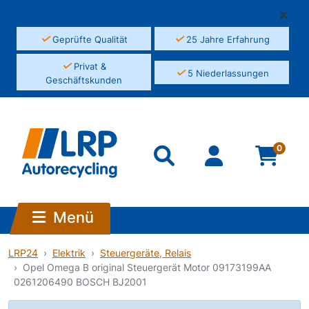
✓
✓
Geprüfte Qualität
25 Jahre Erfahrung
✓
Privat &
✓
5 Niederlassungen
Geschäftskunden
0
Menü
LRP24
Elektrik
Steuergeräte, Relais
Opel Omega B original Steuergerät Motor 09173199AA
0261206490 BOSCH BJ2001