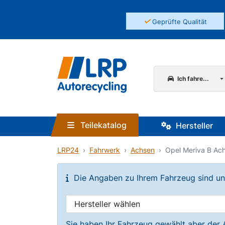
✓
Geprüfte Qualität
Ich fahre...
Teilekatalog
Hersteller
LRP24
Fahrwerk
Achsen
Opel Meriva B Ac
Die Angaben zu Ihrem Fahrzeug sind unvo
Sie haben Ihr Fahrzeug gewählt aber der 