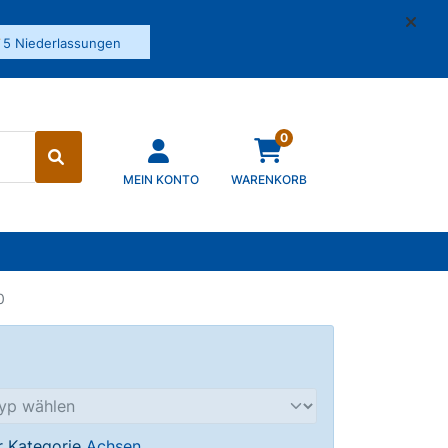
✓
5 Niederlassungen
0
MEIN KONTO
WARENKORB
0
er Kategorie
Achsen
.