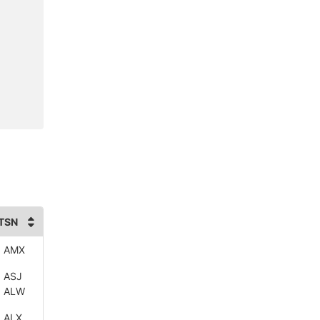
TSN
 AMX
 ASJ
 ALW
 ALX