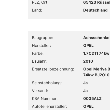
PLZ, Ort:
65423 Rüsse
Land:
Deutschland
Baugruppe:
Achsschenkel
Hersteller:
OPEL
Farbe:
1.7CDTI 74kw
Baujahr:
2010
Ersatzteilbezeichnung:
Opel Meriva 
74kw BJ2010
Selbstabholung:
Ja
Versand:
Ja
KBA Nummer:
0035ALZ
Autoteilehersteller:
OPEL