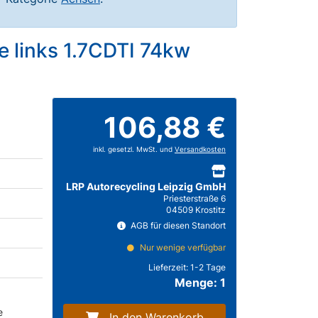
 links 1.7CDTI 74kw
106,88 €
inkl. gesetzl. MwSt. und
Versandkosten
LRP Autorecycling Leipzig GmbH
Priesterstraße 6
04509 Krostitz
AGB für diesen Standort
Nur wenige verfügbar
Lieferzeit:
1-2 Tage
Menge: 1
e
In den Warenkorb