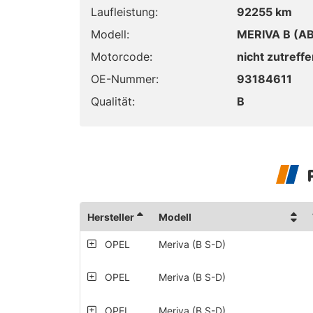
Laufleistung:
92255 km
Modell:
MERIVA B (AB
Motorcode:
nicht zutreff
OE-Nummer:
93184611
Qualität:
B
Hersteller
Modell
OPEL
Meriva (B S-D)
OPEL
Meriva (B S-D)
OPEL
Meriva (B S-D)