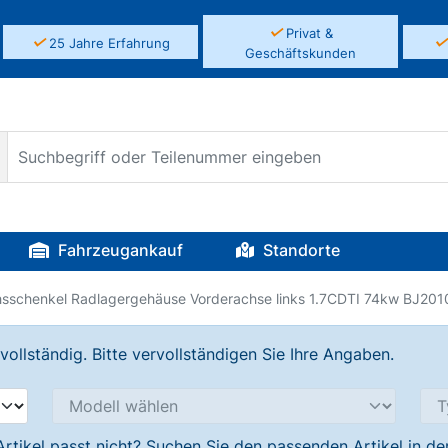
✓
Privat &
✓
25 Jahre Erfahrung
Geschäftskunden
Fahrzeugankauf
Standorte
hsschenkel Radlagergehäuse Vorderachse links 1.7CDTI 74kw BJ201
llständig. Bitte vervollständigen Sie Ihre Angaben.
Artikel passt nicht? Suchen Sie den passenden Artikel in d