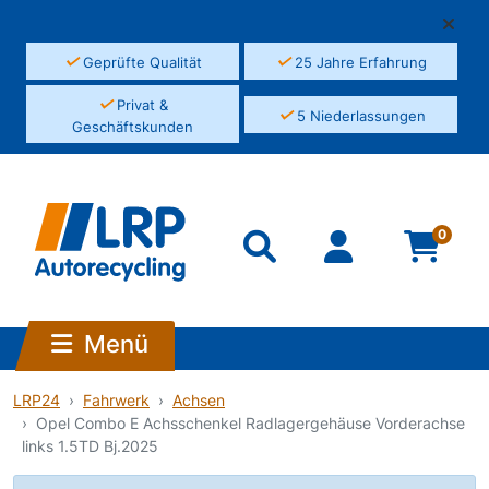
✓
✓
Geprüfte Qualität
25 Jahre Erfahrung
✓
Privat &
✓
5 Niederlassungen
Geschäftskunden
0
Menü
LRP24
Fahrwerk
Achsen
Opel Combo E Achsschenkel Radlagergehäuse Vorderachse
links 1.5TD Bj.2025