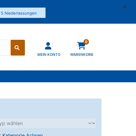
✓
5 Niederlassungen
0
MEIN KONTO
WARENKORB
er Kategorie
Achsen
.