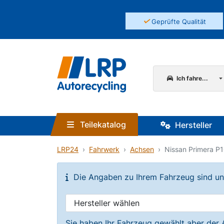
✓
Geprüfte Qualität
Ich fahre...
Teilekatalog
Hersteller
LRP24
Fahrwerk
Achsen
Nissan Primera P
Die Angaben zu Ihrem Fahrzeug sind unvo
Sie haben Ihr Fahrzeug gewählt aber der 