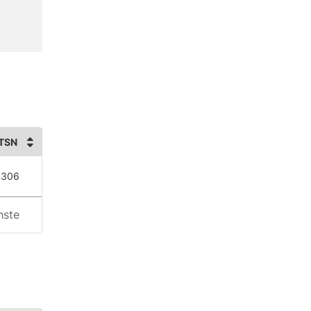
TSN
 306
hste