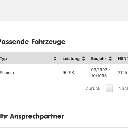
Passende Fahrzeuge
Typ
Leistung
Baujahr
HSN 
03/1993 -
Primera
90 PS
2125
10/1996
Zurück
1
Näc
Ihr Ansprechpartner