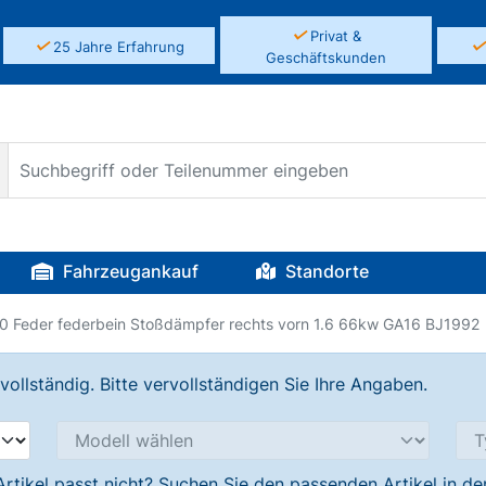
✓
Privat &
✓
25 Jahre Erfahrung
Geschäftskunden
Fahrzeugankauf
Standorte
10 Feder federbein Stoßdämpfer rechts vorn 1.6 66kw GA16 BJ1992
llständig. Bitte vervollständigen Sie Ihre Angaben.
Artikel passt nicht? Suchen Sie den passenden Artikel in d