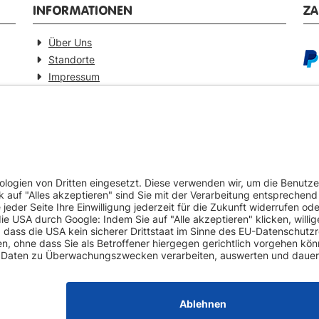
INFORMATIONEN
Z
Über Uns
Standorte
Impressum
Barrierefreiheitserklärung
GEPRÜFTE QUALITÄT
VE
Ersatzteilverkauf mit Gewährleistung
Pa
Zertifizierter Fahrzeug-Demontagebetrieb
Umweltschonende Werkstattentsorgungen
Europaweiter Versand (auf Anfrage)
Mehr als 20 Jahre Erfahrung