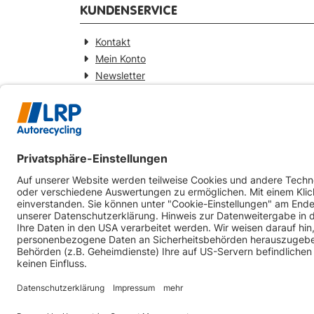
KUNDENSERVICE
Kontakt
Mein Konto
Newsletter
Widerrufsformular
KONTAKT
Webseitenbetreiber
LRP-Autorecycling Magdeburg GmbH
Am Zweigkanal 9
39126 Magdeburg
0391-5441930
info@lrp-autorecycling-magdeburg.de