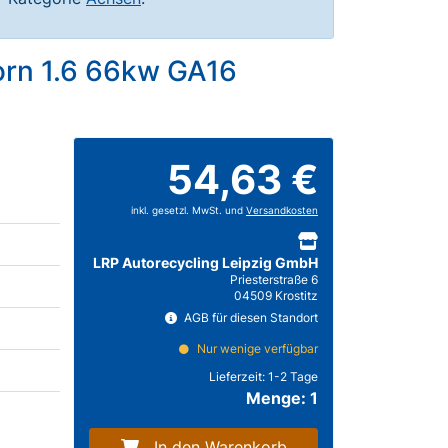
orn 1.6 66kw GA16
54,63 €
inkl. gesetzl. MwSt. und
Versandkosten
LRP Autorecycling Leipzig GmbH
Priesterstraße 6
04509 Krostitz
AGB für diesen Standort
Nur wenige verfügbar
Lieferzeit:
1-2 Tage
Menge: 1
In den Warenkorb