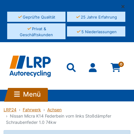
✓
✓
Geprüfte Qualität
25 Jahre Erfahrung
✓
Privat &
✓
5 Niederlassungen
Geschäftskunden
0
Menü
LRP24
Fahrwerk
Achsen
Nissan Micra K14 Federbein vorn links Stoßdämpfer
Schraubenfeder 1.0 74kw