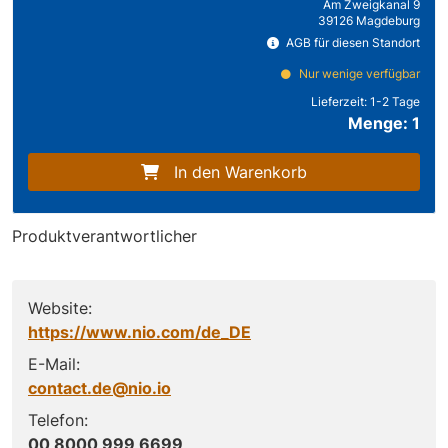
Am Zweigkanal 9
39126 Magdeburg
AGB für diesen Standort
Nur wenige verfügbar
Lieferzeit:
1-2 Tage
Menge: 1
In den Warenkorb
Produktverantwortlicher
Website:
https://www.nio.com/de_DE
E-Mail:
contact.de@nio.io
Telefon:
00 8000 999 6699