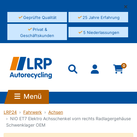
✓
✓
Geprüfte Qualität
25 Jahre Erfahrung
✓
Privat &
✓
5 Niederlassungen
Geschäftskunden
0
Menü
LRP24
Fahrwerk
Achsen
NIO ET7 Elektro Achsschenkel vorn rechts Radlagergehäuse
Schwenklager OEM