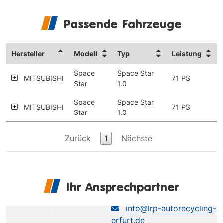
Passende Fahrzeuge
Hersteller
Modell
Typ
Leistung
Space
Space Star
MITSUBISHI
71 PS
Star
1.0
Space
Space Star
MITSUBISHI
71 PS
Star
1.0
Zurück
1
Nächste
Ihr Ansprechpartner
LRP Erfurt
info@lrp-autorecycling-
erfurt.de