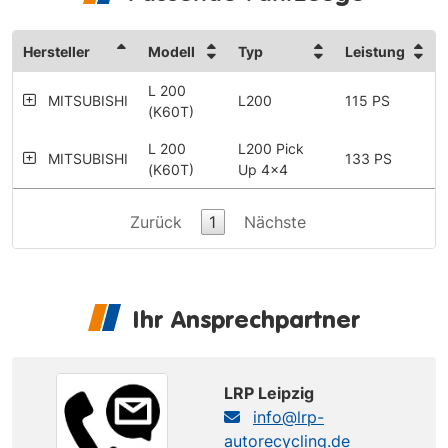
Hersteller
Modell
Typ
Leistung
L 200
MITSUBISHI
L200
115 PS
(K60T)
L 200
L200 Pick
MITSUBISHI
133 PS
(K60T)
Up 4x4
Zurück
1
Nächste
Ihr Ansprechpartner
LRP Leipzig
info@lrp-
autorecycling.de