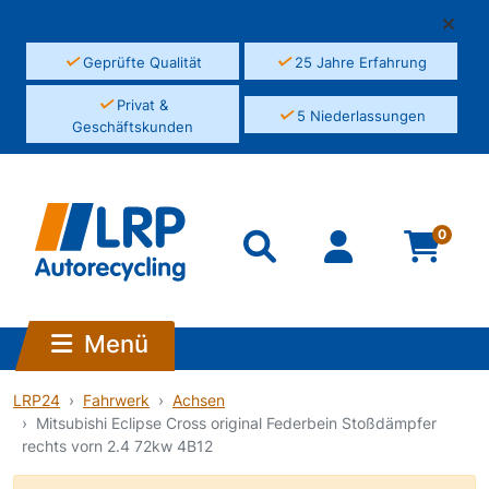
✓
✓
Geprüfte Qualität
25 Jahre Erfahrung
✓
Privat &
✓
5 Niederlassungen
Geschäftskunden
0
Menü
LRP24
Fahrwerk
Achsen
Mitsubishi Eclipse Cross original Federbein Stoßdämpfer
rechts vorn 2.4 72kw 4B12