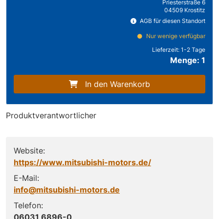
Priesterstraße 6
04509 Krostitz
AGB für diesen Standort
Nur wenige verfügbar
Lieferzeit:
1-2 Tage
Menge: 1
In den Warenkorb
Produktverantwortlicher
Website:
https://www.mitsubishi-motors.de/
E-Mail:
info@mitsubishi-motors.de
Telefon:
06031 6896-0