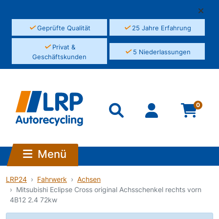
✓
✓
Geprüfte Qualität
25 Jahre Erfahrung
✓
Privat &
✓
5 Niederlassungen
Geschäftskunden
0
Menü
LRP24
Fahrwerk
Achsen
Mitsubishi Eclipse Cross original Achsschenkel rechts vorn
4B12 2.4 72kw