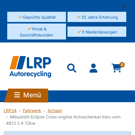
✓
✓
Geprüfte Qualität
25 Jahre Erfahrung
✓
Privat &
✓
5 Niederlassungen
Geschäftskunden
0
Menü
LRP24
Fahrwerk
Achsen
Mitsubishi Eclipse Cross original Achsschenkel links vorn
4B12 2.4 72kw