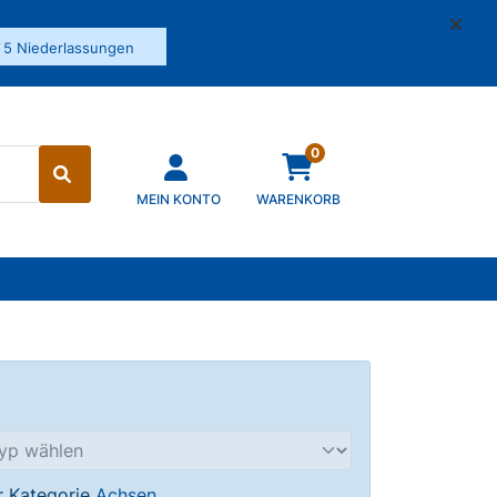
✓
5 Niederlassungen
0
MEIN KONTO
WARENKORB
er Kategorie
Achsen
.