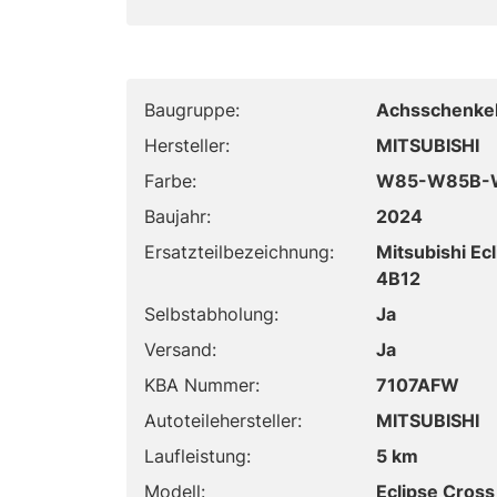
Baugruppe:
Achsschenkel
Hersteller:
MITSUBISHI
Farbe:
W85-W85B-Wh
Baujahr:
2024
Ersatzteilbezeichnung:
Mitsubishi Ec
4B12
Selbstabholung:
Ja
Versand:
Ja
KBA Nummer:
7107AFW
Autoteilehersteller:
MITSUBISHI
Laufleistung:
5 km
Modell:
Eclipse Cross