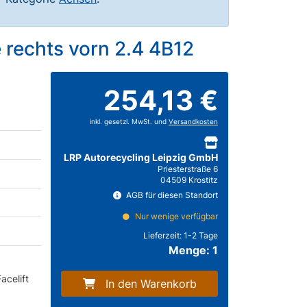
 rechts vorn 2.4 4B12
254,13 €
inkl. gesetzl. MwSt. und
Versandkosten
LRP Autorecycling Leipzig GmbH
Priesterstraße 6
04509 Krostitz
AGB für diesen Standort
Nur wenige verfügbar
Lieferzeit:
1-2 Tage
Menge: 1
acelift
In den Warenkorb