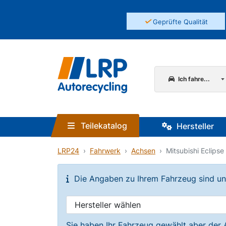
✓
Geprüfte Qualität
Ich fahre...
Teilekatalog
Hersteller
LRP24
Fahrwerk
Achsen
Mitsubishi Eclips
Die Angaben zu Ihrem Fahrzeug sind unvo
Sie haben Ihr Fahrzeug gewählt aber der 