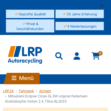
✓
✓
Geprüfte Qualität
25 Jahre Erfahrung
✓
Privat &
✓
5 Niederlassungen
Geschäftskunden
0
Menü
LRP24
Fahrwerk
Achsen
Mitsubishi Eclipse Cross GL3W original Federbein
Stoßdämpfer hinten 2.4 72kw Bj.2023