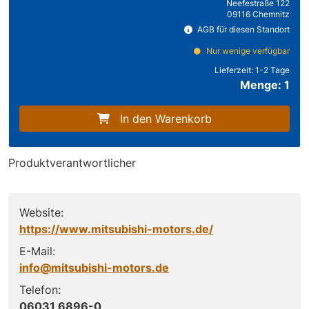
Neefestraße 122
09116 Chemnitz
AGB für diesen Standort
Nur wenige verfügbar
Lieferzeit:
1-2 Tage
Menge: 1
In den Warenkorb
Produktverantwortlicher
Website:
https://www.mitsubishi-motors.de/
E-Mail:
info@mitsubishi-motors.de
Telefon:
06031 6896-0