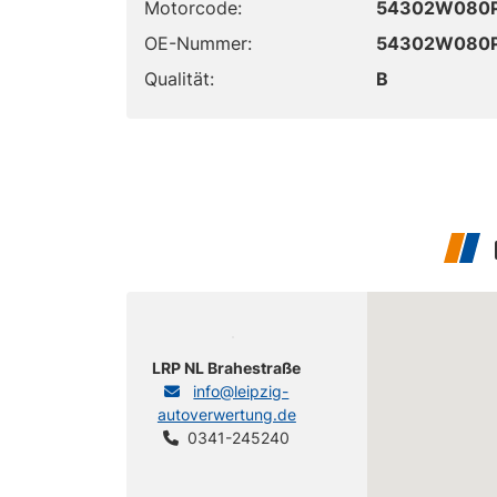
Motorcode:
54302W080
OE-Nummer:
54302W080
Qualität:
B
LRP NL Brahestraße
info@leipzig-
autoverwertung.de
0341-245240