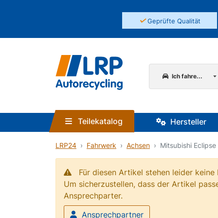
✓
Geprüfte Qualität
Ich fahre...
Teilekatalog
Hersteller
LRP24
Fahrwerk
Achsen
Mitsubishi Eclips
Für diesen Artikel stehen leider kein
Um sicherzustellen, dass der Artikel passe
Ansprechparter.
Ansprechpartner