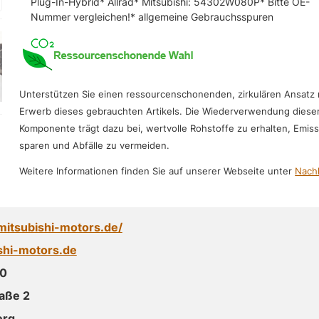
Plug-In-Hybrid* Allrad* Mitsubishi: 54302W080P* Bitte OE-
Nummer vergleichen!* allgemeine Gebrauchsspuren
Unterstützen Sie einen ressourcenschonenden, zirkulären Ansatz
Erwerb dieses gebrauchten Artikels. Die Wiederverwendung diese
Komponente trägt dazu bei, wertvolle Rohstoffe zu erhalten, Emis
sparen und Abfälle zu vermeiden.
Weitere Informationen finden Sie auf unserer Webseite unter
Nachh
mitsubishi-motors.de/
shi-motors.de
0
aße 2
erg