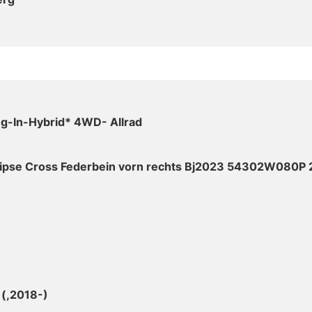
ug-In-Hybrid* 4WD- Allrad
clipse Cross Federbein vorn rechts Bj2023 54302W080P 
 (,2018-)