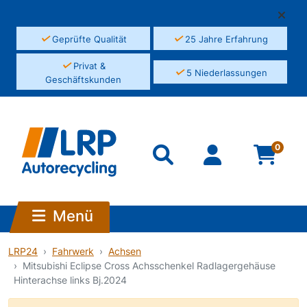
✓
✓
Geprüfte Qualität
25 Jahre Erfahrung
✓
Privat &
✓
5 Niederlassungen
Geschäftskunden
0
Menü
LRP24
Fahrwerk
Achsen
Mitsubishi Eclipse Cross Achsschenkel Radlagergehäuse
Hinterachse links Bj.2024