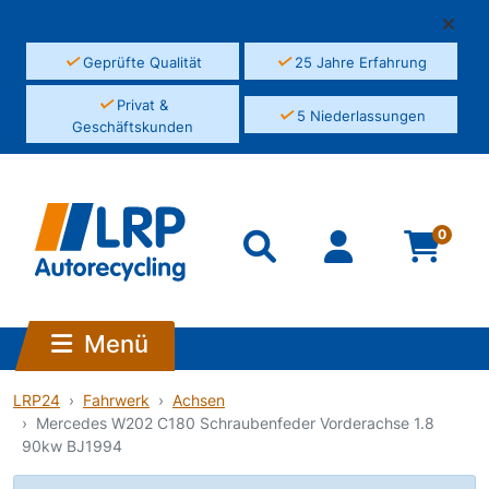
✓
✓
Geprüfte Qualität
25 Jahre Erfahrung
✓
Privat &
✓
5 Niederlassungen
Geschäftskunden
0
Menü
LRP24
Fahrwerk
Achsen
Mercedes W202 C180 Schraubenfeder Vorderachse 1.8
90kw BJ1994