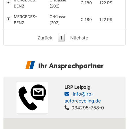
C 180
122 PS
BENZ
(202)
MERCEDES-
C-Klasse
C 180
122 PS
BENZ
(202)
Zurück
1
Nächste
Ihr Ansprechpartner
LRP Leipzig
info@lrp-
autorecycling.de
034295-758-0