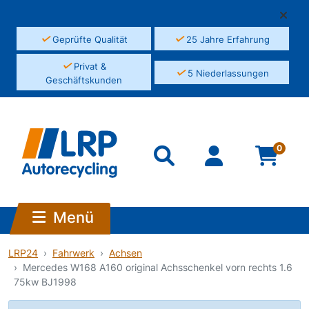
✓
✓
Geprüfte Qualität
25 Jahre Erfahrung
✓
Privat &
✓
5 Niederlassungen
Geschäftskunden
0
Menü
LRP24
Fahrwerk
Achsen
Mercedes W168 A160 original Achsschenkel vorn rechts 1.6
75kw BJ1998