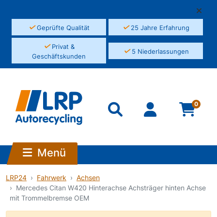
✓
✓
Geprüfte Qualität
25 Jahre Erfahrung
✓
Privat &
✓
5 Niederlassungen
Geschäftskunden
0
Menü
LRP24
Fahrwerk
Achsen
Mercedes Citan W420 Hinterachse Achsträger hinten Achse
mit Trommelbremse OEM