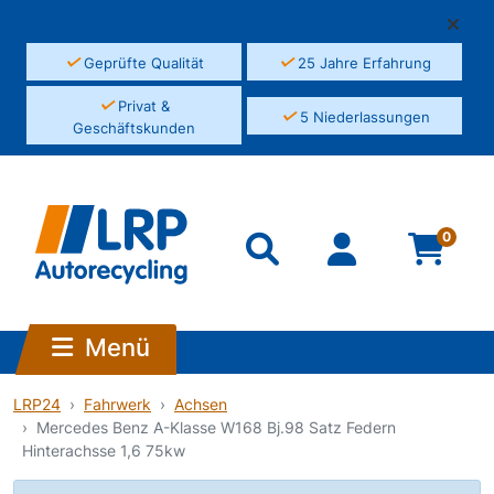
✓
✓
Geprüfte Qualität
25 Jahre Erfahrung
✓
Privat &
✓
5 Niederlassungen
Geschäftskunden
0
Menü
LRP24
Fahrwerk
Achsen
Mercedes Benz A-Klasse W168 Bj.98 Satz Federn
Hinterachsse 1,6 75kw