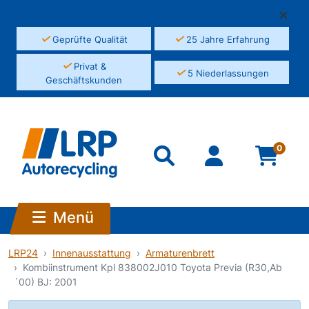
✓
✓
Geprüfte Qualität
25 Jahre Erfahrung
✓
Privat &
✓
5 Niederlassungen
Geschäftskunden
0
Menü
LRP24
Innenausstattung
Armaturenbrett
Kombiinstrument Kpl 838002J010 Toyota Previa (R30,Ab
´00) BJ: 2001