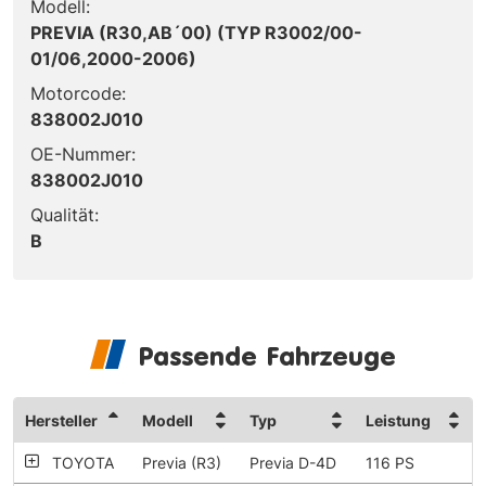
Modell:
PREVIA (R30,AB´00) (TYP R3002/00-
01/06,2000-2006)
Motorcode:
838002J010
OE-Nummer:
838002J010
Qualität:
B
Passende Fahrzeuge
Hersteller
Modell
Typ
Leistung
TOYOTA
Previa (R3)
Previa D-4D
116 PS