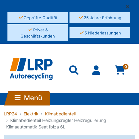
✓
✓
Geprüfte Qualität
25 Jahre Erfahrung
✓
Privat &
✓
5 Niederlassungen
Geschäftskunden
0
Menü
LRP24
Elektrik
Klimabedienteil
Klimabedienteil Heizungsregler Heizregulierung
Klimaautomatik Seat Ibiza 6L